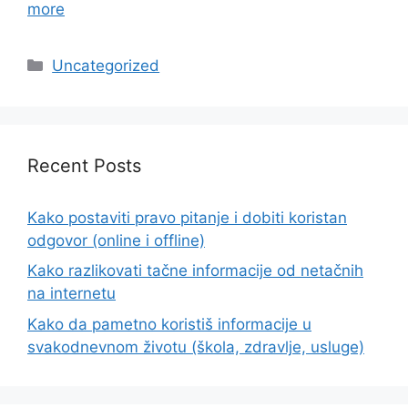
more
Categories
Uncategorized
Recent Posts
Kako postaviti pravo pitanje i dobiti koristan
odgovor (online i offline)
Kako razlikovati tačne informacije od netačnih
na internetu
Kako da pametno koristiš informacije u
svakodnevnom životu (škola, zdravlje, usluge)